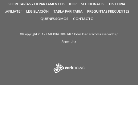
SECRETARÍAS Y DEPARTAMENTOS
IDEP
SECCIONALES
HISTORIA
¡AFILIATE!
LEGISLACIÓN
TABLA PARITARIA
PREGUNTAS FRECUENTES
QUIÉNES SOMOS
CONTACTO
© Copyright 2019 /
ATEPBA.ORG.AR
/ Todos los derechos reservados /
Argentina