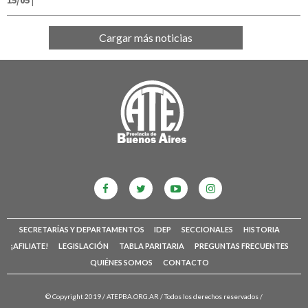
15/05
|
Cargar más noticias
SECRETARÍAS Y DEPARTAMENTOS
IDEP
SECCIONALES
HISTORIA
¡AFILIATE!
LEGISLACIÓN
TABLA PARITARIA
PREGUNTAS FRECUENTES
QUIÉNES SOMOS
CONTACTO
© Copyright 2019 /
ATEPBA.ORG.AR
/ Todos los derechos reservados /