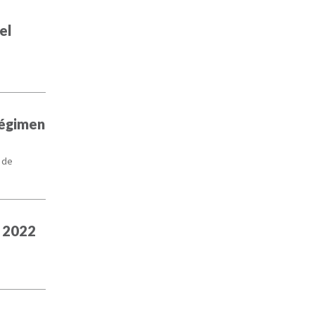
el
régimen
 de
l 2022